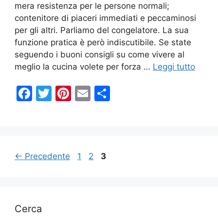
mera resistenza per le persone normali;
contenitore di piaceri immediati e peccaminosi
per gli altri. Parliamo del congelatore. La sua
funzione pratica è però indiscutibile. Se state
seguendo i buoni consigli su come vivere al
meglio la cucina volete per forza …
Leggi tutto
F
T
Pi
E
C
a
w
nt
m
o
c
itt
er
ai
n
e
er
e
l
di
b
st
vi
Pagina
Pagina
Pagina
←
Precedente
1
2
3
o
di
o
k
Cerca