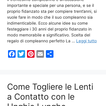
importante e speciale per una persona, e se il
proprio fidanzato sta per compiere trent’anni, si
vuole fare in modo che il suo compleanno sia
indimenticabile. Ecco alcune idee su come
festeggiare i 30 anni del proprio fidanzato in
modo memorabile e significativo. Scelta del
regalo di compleanno perfetto La …
Leggi tutto
F
T
Pi
E
C
a
w
nt
m
o
c
itt
er
ai
n
e
er
e
l
di
b
st
vi
Come Togliere le Lenti
o
di
a Contatto con le
o