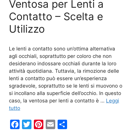
b
st
vi
Ventosa per Lenti a
o
di
Contatto – Scelta e
o
Utilizzo
k
Le lenti a contatto sono un’ottima alternativa
agli occhiali, soprattutto per coloro che non
desiderano indossare occhiali durante la loro
attività quotidiana. Tuttavia, la rimozione delle
lenti a contatto può essere un’esperienza
sgradevole, soprattutto se le lenti si muovono o
si incollano alla superficie dell’occhio. In questo
caso, la ventosa per lenti a contatto è …
Leggi
tutto
F
T
Pi
E
C