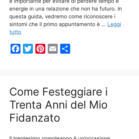
è importante per evitare di perdere tempo e
energie in una relazione che non ha futuro. In
questa guida, vedremo come riconoscere i
sintomi che il primo appuntamento è …
Leggi
tutto
F
T
Pi
E
C
a
w
nt
m
o
c
itt
er
ai
n
e
er
e
l
di
b
st
vi
Come Festeggiare i
o
di
Trenta Anni del Mio
o
Fidanzato
k
Il trentesimo compleanno è un’occasione