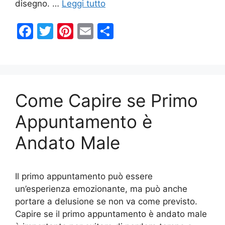
disegno. …
Leggi tutto
F
T
Pi
E
C
a
w
nt
m
o
c
itt
er
ai
n
e
er
e
l
di
b
st
vi
Come Capire se Primo
o
di
Appuntamento è
o
Andato Male
k
Il primo appuntamento può essere
un’esperienza emozionante, ma può anche
portare a delusione se non va come previsto.
Capire se il primo appuntamento è andato male