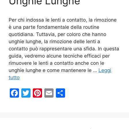
Unghie Lunghe
k
Per chi indossa le lenti a contatto, la rimozione
è una parte fondamentale della routine
quotidiana. Tuttavia, per coloro che hanno
unghie lunghe, la rimozione delle lenti a
contatto può rappresentare una sfida. In questa
guida, vedremo alcune tecniche efficaci per
rimuovere le lenti a contatto anche con le
unghie lunghe e come mantenere le …
Leggi
tutto
F
T
Pi
E
C
a
w
nt
m
o
c
itt
er
ai
n
e
er
e
l
di