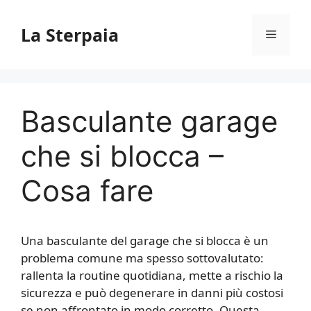
Vai
al
La Sterpaia
Menu
contenuto
Basculante garage
che si blocca​ –
Cosa fare
Una basculante del garage che si blocca è un
problema comune ma spesso sottovalutato:
rallenta la routine quotidiana, mette a rischio la
sicurezza e può degenerare in danni più costosi
se non affrontato in modo corretto. Questa