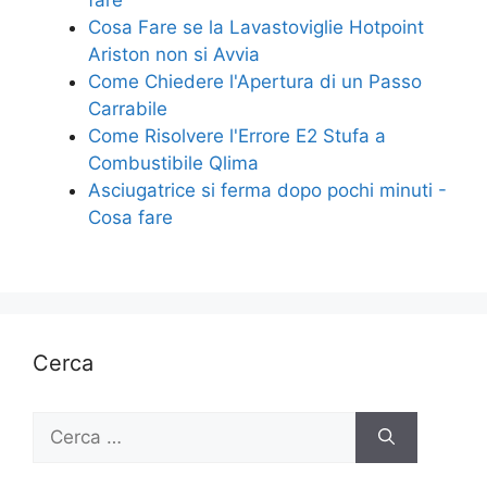
fare
o
di
Cosa Fare se la Lavastoviglie Hotpoint
Ariston non si Avvia
o
Come Chiedere l'Apertura di un Passo
k
Carrabile
Come Risolvere l'Errore E2 Stufa a
Combustibile Qlima​
Asciugatrice si ferma dopo pochi minuti -
Cosa fare
Cerca
Ricerca
per: