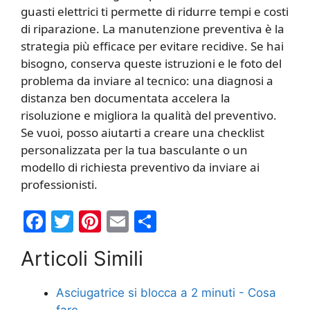
guasti elettrici ti permette di ridurre tempi e costi
di riparazione. La manutenzione preventiva è la
strategia più efficace per evitare recidive. Se hai
bisogno, conserva queste istruzioni e le foto del
problema da inviare al tecnico: una diagnosi a
distanza ben documentata accelera la
risoluzione e migliora la qualità del preventivo.
Se vuoi, posso aiutarti a creare una checklist
personalizzata per la tua basculante o un
modello di richiesta preventivo da inviare ai
professionisti.
F
T
Pi
E
C
a
w
nt
m
o
Articoli Simili
c
itt
er
ai
n
e
er
e
l
di
Asciugatrice si blocca a 2 minuti​ - Cosa
b
st
vi