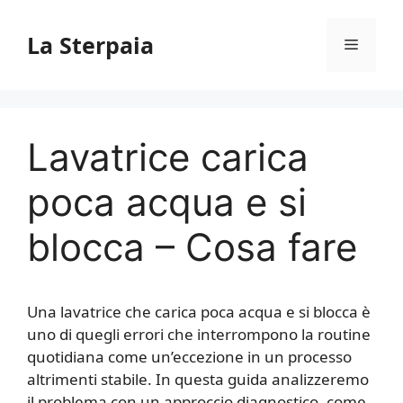
Vai
al
La Sterpaia
Menu
contenuto
Lavatrice carica
poca acqua e si
blocca​ – Cosa fare
Una lavatrice che carica poca acqua e si blocca è
uno di quegli errori che interrompono la routine
quotidiana come un’eccezione in un processo
altrimenti stabile. In questa guida analizzeremo
il problema con un approccio diagnostico, come