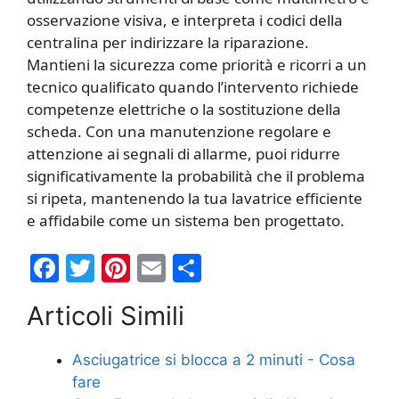
osservazione visiva, e interpreta i codici della
centralina per indirizzare la riparazione.
Mantieni la sicurezza come priorità e ricorri a un
tecnico qualificato quando l’intervento richiede
competenze elettriche o la sostituzione della
scheda. Con una manutenzione regolare e
attenzione ai segnali di allarme, puoi ridurre
significativamente la probabilità che il problema
si ripeta, mantenendo la tua lavatrice efficiente
e affidabile come un sistema ben progettato.
F
T
Pi
E
C
a
w
nt
m
o
Articoli Simili
c
itt
er
ai
n
e
er
e
l
di
Asciugatrice si blocca a 2 minuti​ - Cosa
b
st
vi
fare